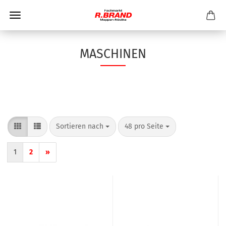
MASCHINEN
Sortieren nach
pro Seite
Sortieren nach
48 pro Seite
1
2
»