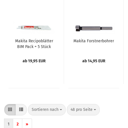
Makita Recipoblätter
Makita Forstnerbohrer
BIM Pack = 5 Stück
ab 19,95 EUR
ab 14,95 EUR
Sortieren nach
pro Seite
Sortieren nach
48 pro Seite
1
2
»