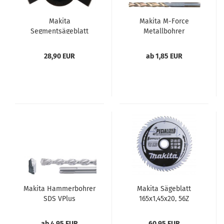
Makita
Makita M-Force
Segmentsägeblatt
Metallbohrer
85mm TMA 045
28,90 EUR
ab 1,85 EUR
Makita Hammerbohrer
Makita Sägeblatt
SDS VPlus
165x1,45x20, 56Z
"EFFICUT - schneller
und effizienter"
ab 4,95 EUR
60,95 EUR