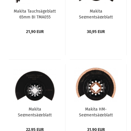
Makita Tauchsägeblatt
Makita
65mm BI TMA055
Segmentsägeblatt
100mm TMA046
21,90 EUR
30,95 EUR
Makita
Makita HM-
Segmentsägeblatt
Segmentsägeblatt
85mm TMA 049
65mm Starlock TMA071
22,95 EUR
31,90 EUR