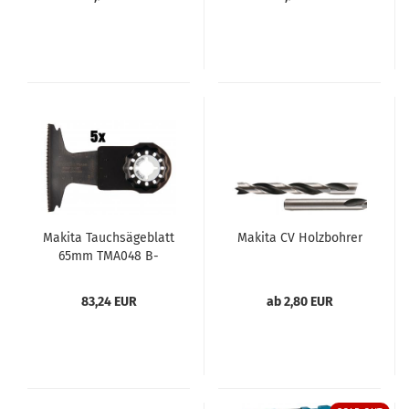
Makita Tauchsägeblatt
Makita CV Holzbohrer
65mm TMA048 B-
64820-5 VE= 5 Stück
83,24 EUR
ab 2,80 EUR