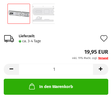
Lieferzeit:
A
ca. 3-4 Tage
d
19,95 EUR
M
inkl. 19% MwSt. zzgl.
Versand
In den Warenkorb