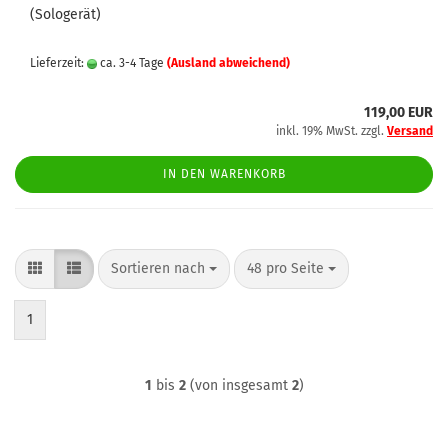
(Sologerät)
Lieferzeit:
ca. 3-4 Tage
(Ausland abweichend)
119,00 EUR
inkl. 19% MwSt. zzgl.
Versand
IN DEN WARENKORB
Sortieren nach
pro Seite
Sortieren nach
48 pro Seite
1
1
bis
2
(von insgesamt
2
)