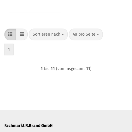
Sortieren nach
pro Seite
Sortieren nach
48 pro Seite
1
1
bis
11
(von insgesamt
11
)
Fachmarkt R.Brand GmbH