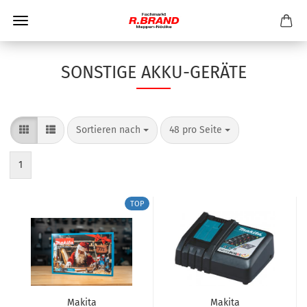
SONSTIGE AKKU-GERÄTE
Sortieren nach
pro Seite
Sortieren nach
48 pro Seite
1
TOP
Makita
Makita