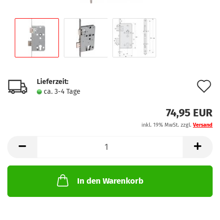
Lieferzeit:
A
ca. 3-4 Tage
d
74,95 EUR
M
inkl. 19% MwSt. zzgl.
Versand
In den Warenkorb